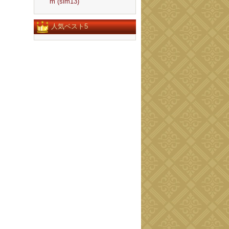
m (slm13)
人気ベスト5