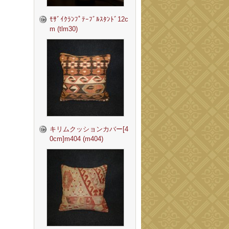
ﾓｻﾞｲｸﾗﾝﾌﾟﾃｰﾌﾞﾙｽﾀﾝﾄﾞ12c
m (tlm30)
キリムクッションカバー[4
0cm]m404 (m404)