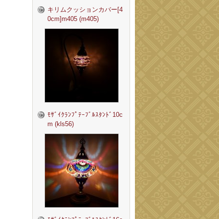
キリムクッションカバー[4
0cm]m405 (m405)
ﾓｻﾞｲｸﾗﾝﾌﾟﾃｰﾌﾞﾙｽﾀﾝﾄﾞ10c
m (kls56)