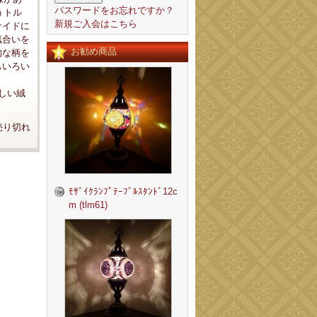
パスワードをお忘れですか？
うトル
新規ご入会はこちら
サイドに
風合いを
お勧め商品
的な柄を
もいろい
新しい絨
売り切れ
ﾓｻﾞｲｸﾗﾝﾌﾟﾃｰﾌﾞﾙｽﾀﾝﾄﾞ12c
m (tlm61)