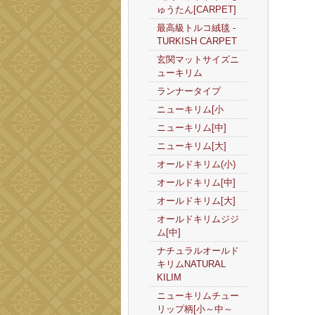
ゅうたん[CARPET]
最高級トルコ絨毯 -
TURKISH CARPET
玄関マットサイズニ
ューキリム
ランナータイプ
ニューキリム[小
ニューキリム[中]
ニューキリム[大]
オールドキリム(小)
オールドキリム[中]
オールドキリム[大]
オールドキリムジジ
ム[中]
ナチュラルオールド
キリムNATURAL
KILIM
ニューキリムチュー
リップ柄[小～中～