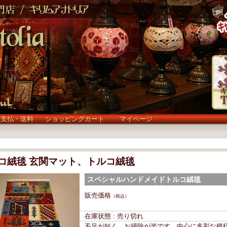
お支払・送料
ショッピングカート
マイページ
コ絨毯 玄関マット、トルコ絨毯
スペシャルハンドメイドトルコ絨毯
[80×58cm]zar22172売切れ (zar22172)
販売価格
（税込）
在庫状態 : 売り切れ
毛足が短く、お掃除が楽です。中心に多彩な模