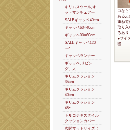
キリムスツール,オ
コなら
ットマンチェアー
あるふ
SALEギャッベ40cm
重ね遊
取り入
ギャッベ60×40cm
ろあり
ギャッベ90×60cm
●サイ
SALEギャッベ120
毯
～c
ギャッベランナー
ギャッベ,リビン
グ、大
キリムクッション
35cm
キリムクッション
40cm
キリムクッション
45~
トルコテキスタイル
クッションカバー
玄関マットサイズじ