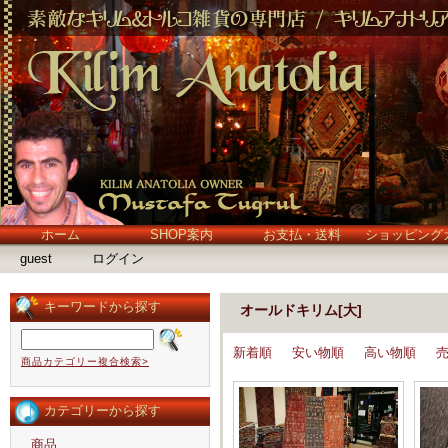
ホーム
SHOP案内
お支払・送料
ショッピング
guest
ログイン
キーワードから探す
オールドキリム[大]
新着順
安い物順
高い物順
商品カテゴリー複合検索>
カテゴリーから探す
商品