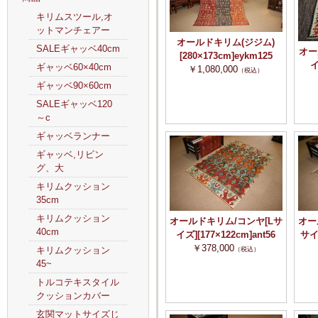
キリムスツール,オ
ットマンチェアー
オールドキリム(ジジム)
SALEギャッベ40cm
オー
[280×173cm]eykm125
イ
ギャッベ60×40cm
￥1,080,000
（税込）
ギャッベ90×60cm
SALEギャッベ120
～c
ギャッベランナー
ギャッベ,リビン
グ、大
キリムクッション
35cm
キリムクッション
オールドキリム/コンヤ[Lサ
オー
40cm
イズ][177×122cm]ant56
サイズ
￥378,000
キリムクッション
（税込）
45~
トルコテキスタイル
クッションカバー
玄関マットサイズじ