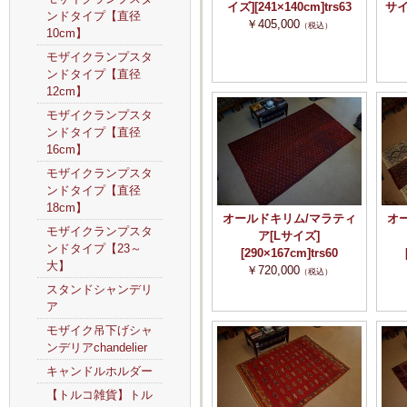
イズ][241×140cm]trs63
サイズ
ンドタイプ【直径
￥405,000
（税込）
10cm】
モザイクランプスタ
ンドタイプ【直径
12cm】
モザイクランプスタ
ンドタイプ【直径
16cm】
モザイクランプスタ
ンドタイプ【直径
18cm】
オールドキリム/マラティ
オ
モザイクランプスタ
ア[Lサイズ]
ンドタイプ【23～
[290×167cm]trs60
大】
￥720,000
（税込）
スタンドシャンデリ
ア
モザイク吊下げシャ
ンデリアchandelier
キャンドルホルダー
【トルコ雑貨】トル