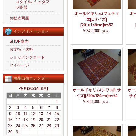
コタイル/ キュタフ
ヤ陶器
オールドキリム/フェティ
オ
お勧め商品
エ[Lサイズ]
[201×148cm]trs57
￥342,000
インフォメーション
（税込）
SHOP案内
お支払・送料
ショッピングカート
マイページ
商品出荷カレンダー
今月(2026年8月)
オールドキリム/シワス[Lサ
オー
日
月
火
水
木
金
土
イズ][220×180cm]trs54
サイズ
1
￥288,000
（税込）
2
3
4
5
6
7
8
9
10
11
12
13
14
15
16
17
18
19
20
21
22
23
24
25
26
27
28
29
30
31