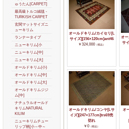
ゅうたん[CARPET]
最高級トルコ絨毯 -
TURKISH CARPET
玄関マットサイズニ
ューキリム
オールドキリム/カイセリ[L
オー
ランナータイプ
サイズ][156×120cm]ant46
サイズ
￥324,000
ニューキリム[小
（税込）
ニューキリム[中]
ニューキリム[大]
オールドキリム(小)
オールドキリム[中]
オールドキリム[大]
オールドキリムジジ
ム[中]
ナチュラルオールド
キリムNATURAL
オールドキリム/コンヤ[Lサ
オ
KILIM
イズ][247×177cm]trs69売
切れ
ニューキリムチュー
￥0
リップ柄[小～中～
（税込）