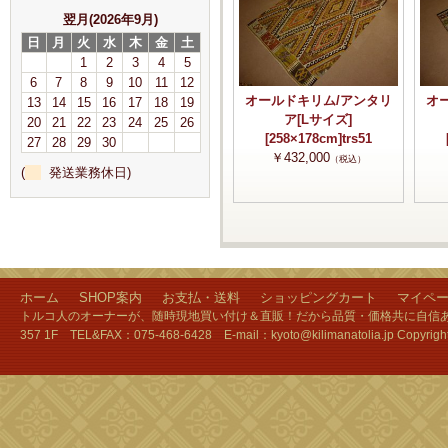
翌月(2026年9月)
日
月
火
水
木
金
土
1
2
3
4
5
6
7
8
9
10
11
12
オールドキリム/アンタリ
オ
13
14
15
16
17
18
19
ア[Lサイズ]
20
21
22
23
24
25
26
[258×178cm]trs51
27
28
29
30
￥432,000
（税込）
(
発送業務休日)
ホーム
SHOP案内
お支払・送料
ショッピングカート
マイペ
トルコ人のオーナーが、随時現地買い付け＆直販！だから品質・価格共に自信あり
357 1F TEL&FAX：075-468-6428 E-mail：kyoto@kilimanatolia.jp Copyri