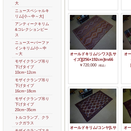
大
ニュースペシャルキ
リム[小～中～大]
アンティークキリム
&コレクションピー
ス
ニュースーパーファ
インキリム/小～中
～大
オールドキリム/シワス[Lサ
オー
イズ][256×192cm]trs66
モザイクランプ吊り
￥720,000
（税込）
下げタイプ
10cm~12cm
モザイクランプ吊り
下げタイプ
16cm~18cm
モザイクランプ吊り
下げタイプ
20cm~35cm
トルコランプ、クラ
ックガラス
オールドキリム/コンヤ[Lサ
オー
モザイクランプスタ