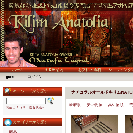
ホーム
SHOP案内
お支払・送料
ショッピング
guest
ログイン
キーワードから探す
ナチュラルオールドキリムNATURA
新着順
安い物順
高い物順
商品カテゴリー複合検索>
カテゴリーから探す
商品