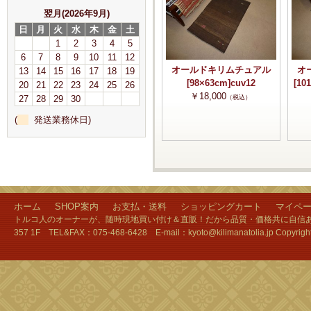
翌月(2026年9月)
日
月
火
水
木
金
土
1
2
3
4
5
6
7
8
9
10
11
12
オールドキリムチュアル
オ
13
14
15
16
17
18
19
[98×63cm]cuv12
[10
20
21
22
23
24
25
26
￥18,000
27
28
29
30
（税込）
(
発送業務休日)
ホーム
SHOP案内
お支払・送料
ショッピングカート
マイペ
トルコ人のオーナーが、随時現地買い付け＆直販！だから品質・価格共に自信あり
357 1F TEL&FAX：075-468-6428 E-mail：kyoto@kilimanatolia.jp Copyri