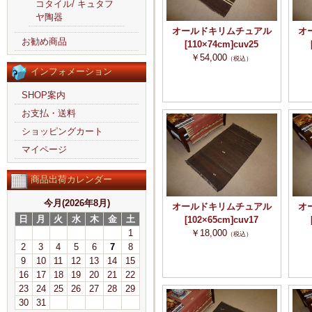
コタイル/ キュタフ
ヤ陶器
オールドキリムチュアル
オ
お勧め商品
[110×74cm]cuv25
￥54,000
（税込）
インフォメーション
SHOP案内
お支払・送料
ショッピングカート
マイページ
商品出荷カレンダー
今月(2026年8月)
オールドキリムチュアル
オ
日
月
火
水
木
金
土
[102×65cm]cuv17
1
￥18,000
（税込）
2
3
4
5
6
7
8
9
10
11
12
13
14
15
16
17
18
19
20
21
22
23
24
25
26
27
28
29
30
31