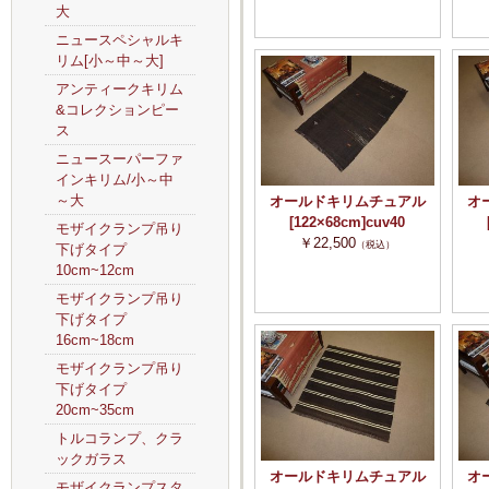
大
ニュースペシャルキ
リム[小～中～大]
アンティークキリム
&コレクションピー
ス
ニュースーパーファ
インキリム/小～中
～大
オールドキリムチュアル
オ
[122×68cm]cuv40
モザイクランプ吊り
￥22,500
（税込）
下げタイプ
10cm~12cm
モザイクランプ吊り
下げタイプ
16cm~18cm
モザイクランプ吊り
下げタイプ
20cm~35cm
トルコランプ、クラ
ックガラス
オールドキリムチュアル
オ
モザイクランプスタ