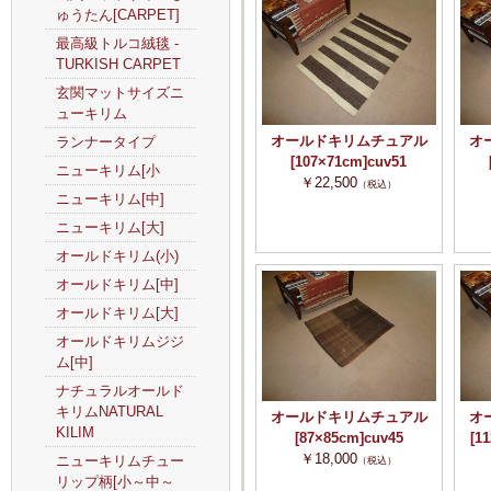
ゅうたん[CARPET]
最高級トルコ絨毯 -
TURKISH CARPET
玄関マットサイズニ
ューキリム
オールドキリムチュアル
オ
ランナータイプ
[107×71cm]cuv51
ニューキリム[小
￥22,500
（税込）
ニューキリム[中]
ニューキリム[大]
オールドキリム(小)
オールドキリム[中]
オールドキリム[大]
オールドキリムジジ
ム[中]
ナチュラルオールド
キリムNATURAL
オールドキリムチュアル
オ
KILIM
[87×85cm]cuv45
[1
￥18,000
ニューキリムチュー
（税込）
リップ柄[小～中～