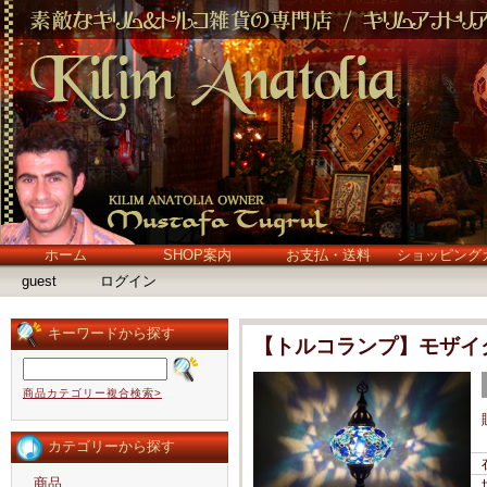
ホーム
SHOP案内
お支払・送料
ショッピング
guest
ログイン
キーワードから探す
【トルコランプ】モザイ
商品カテゴリー複合検索>
カテゴリーから探す
商品