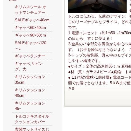
キリムスツール,オ
ットマンチェアー
トルコに伝わる、伝統のデザイン、
SALEギャッベ40cm
このリーズナブルなプライス、どれ
です。
ギャッベ60×40cm
1-電源コンセント（約1m50～1m
ギャッベ90×60cm
の日から、すぐに使える！
SALEギャッベ120
2-金具のバネ部分を両側から中心へ
～c
す。（お手を怪我なさらないよう、
3-トップの装飾部、真ん中のモザイ
ギャッベランナー
しやすい構造です。
ギャッベ,リビン
●サイズ：全体の高さ約36ｃｍ 直径
グ、大
●材 質：ガラス&ビーズ●真鍮 ト
キリムクッション
● E17型の電球×1個付属● 電源コー
35cm
態でお届けとなります。5０Wまで使用
￥0
キリムクッション
40cm
キリムクッション
45~
トルコテキスタイル
クッションカバー
玄関マットサイズじ