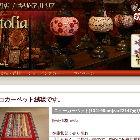
お支払・送料
ショッピングカート
マイページ
コカーペット絨毯です。
ニューカーペット[134×90cm]zar22147
(zar22147)
販売価格
（税込）
在庫状態 : 売り切れ
毛足が短く、お掃除が楽です。中心に多彩な模