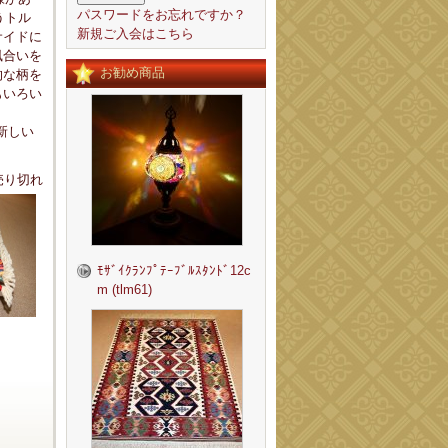
パスワードをお忘れですか？
うトル
新規ご入会はこちら
サイドに
風合いを
お勧め商品
的な柄を
もいろい
：新しい
売り切れ
ﾓｻﾞｲｸﾗﾝﾌﾟﾃｰﾌﾞﾙｽﾀﾝﾄﾞ12c
m (tlm61)