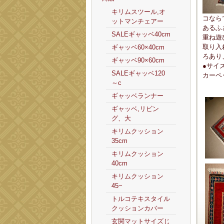
キリムスツール,オ
コなら
ットマンチェアー
あるふ
SALEギャッベ40cm
重ね遊
取り入
ギャッベ60×40cm
ろあり
ギャッベ90×60cm
●サイ
SALEギャッベ120
カーペ
～c
ギャッベランナー
ギャッベ,リビン
グ、大
キリムクッション
35cm
キリムクッション
40cm
キリムクッション
45~
トルコテキスタイル
クッションカバー
玄関マットサイズじ