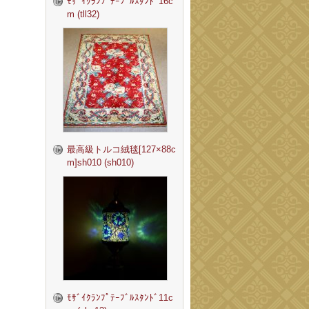
ﾓｻﾞｲｸﾗﾝﾌﾟﾃｰﾌﾞﾙｽﾀﾝﾄﾞ16c
m (tll32)
最高級トルコ絨毯[127×88c
m]sh010 (sh010)
ﾓｻﾞｲｸﾗﾝﾌﾟﾃｰﾌﾞﾙｽﾀﾝﾄﾞ11c