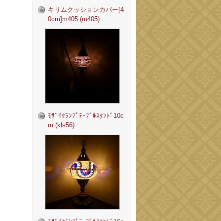
キリムクッションカバー[4
0cm]m405 (m405)
ﾓｻﾞｲｸﾗﾝﾌﾟﾃｰﾌﾞﾙｽﾀﾝﾄﾞ10c
m (kls56)