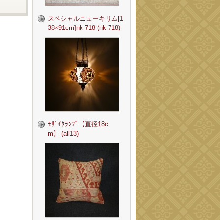
スペシャルニューキリム[1
38×91cm]nk-718 (nk-718)
ﾓｻﾞｲｸﾗﾝﾌﾟ【直径18c
m】 (all13)