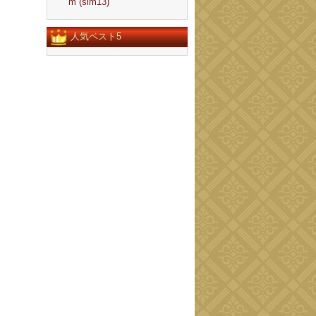
m (slm13)
人気ベスト5