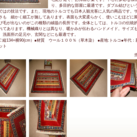
り、多目的な部屋に最適です。ダブル結びとい
ではの技法です。また、現地のトルコでも日本人観光客に人気の商品です。
さも 細かく細工が施してあります。表面も大変柔らかく、使いこむほどに
び毛が出ないのがこの種類の絨毯の長所です。全体としては、トルコの伝統
れてあります。機械織りとは異なり、暖かみが伝わるハンドメイド。サイズ
、洗面所の足元や、玄関などにも最適です。
ズ:縦134×横90(cm）●材質 ウール１００％（草木染） ●産地:トルコ●年代
ット