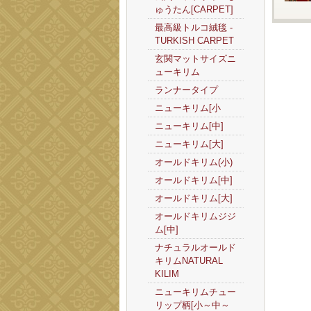
ゅうたん[CARPET]
最高級トルコ絨毯 -
TURKISH CARPET
玄関マットサイズニ
ューキリム
ランナータイプ
ニューキリム[小
ニューキリム[中]
ニューキリム[大]
オールドキリム(小)
オールドキリム[中]
オールドキリム[大]
オールドキリムジジ
ム[中]
ナチュラルオールド
キリムNATURAL
KILIM
ニューキリムチュー
リップ柄[小～中～