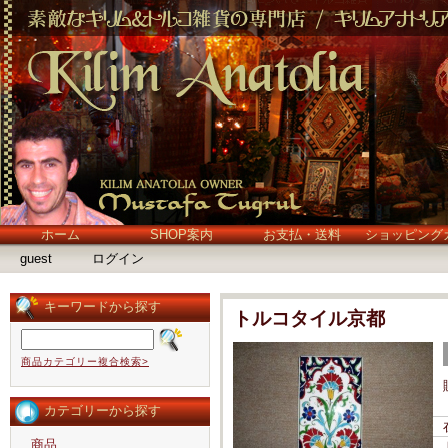
ホーム
SHOP案内
お支払・送料
ショッピング
guest
ログイン
キーワードから探す
トルコタイル京都
商品カテゴリー複合検索>
カテゴリーから探す
商品