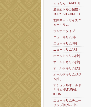
ゅうたん[CARPET]
最高級トルコ絨毯 -
TURKISH CARPET
玄関マットサイズニ
ューキリム
ランナータイプ
ニューキリム[小
ニューキリム[中]
ニューキリム[大]
オールドキリム(小)
オールドキリム[中]
オールドキリム[大]
オールドキリムジジ
ム[中]
ナチュラルオールド
キリムNATURAL
KILIM
ニューキリムチュー
リップ柄[小～中～