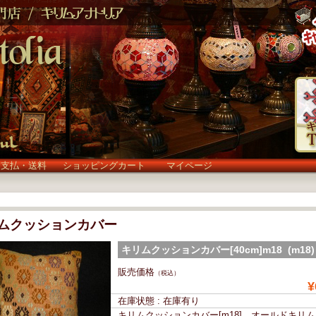
お支払・送料
ショッピングカート
マイページ
ムクッションカバー
キリムクッションカバー[40cm]m18 (m18)
販売価格
（税込）
¥
在庫状態 : 在庫有り
キリムクッションカバー[m18] オールドキリ