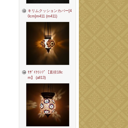
キリムクッションカバー[4
0cm]m411 (m411)
ﾓｻﾞｲｸﾗﾝﾌﾟ【直径18c
m】 (all13)