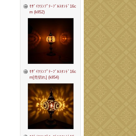
ﾓｻﾞｲｸﾗﾝﾌﾟﾃｰﾌﾞﾙｽﾀﾝﾄﾞ16c
m (kll52)
ﾓｻﾞｲｸﾗﾝﾌﾟﾃｰﾌﾞﾙｽﾀﾝﾄﾞ16c
m[売切れ] (kll54)