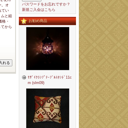
パスワードをお忘れですか？
ー。オ
新規ご入会はこちら
れてい
リムと組
お勧め商品
価格・
してから
ﾓｻﾞｲｸﾗﾝﾌﾟﾃｰﾌﾞﾙｽﾀﾝﾄﾞ11c
m (slm09)