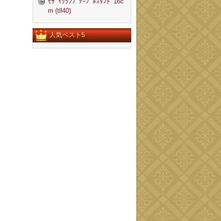
ﾓｻﾞｲｸﾗﾝﾌﾟﾃｰﾌﾞﾙｽﾀﾝﾄﾞ16c
m (tll40)
人気ベスト5