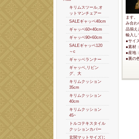
キリムスツール,オ
ットマンチェアー
ます。
SALEギャッベ40cm
み合わ
品揃え
ギャッベ60×40cm
輸入し
ギャッベ90×60cm
●サイズ
SALEギャッベ120
●素材
～c
●産地
●裏の
ギャッベランナー
ギャッベ,リビン
グ、大
キリムクッション
35cm
キリムクッション
40cm
キリムクッション
45~
トルコテキスタイル
クッションカバー
玄関マットサイズじ