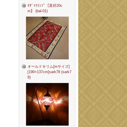
ﾓｻﾞｲｸﾗﾝﾌﾟ【直径20c
m】 (bal-01)
オールドキリム[mサイズ]
[190×137cm]sark78 (sark7
8)