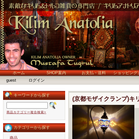
ホーム
SHOP案内
お支払・送料
ショッピング
guest
ログイン
キーワードから探す
(京都モザイクランプ)キ
商品カテゴリー複合検索>
カテゴリーから探す
商品