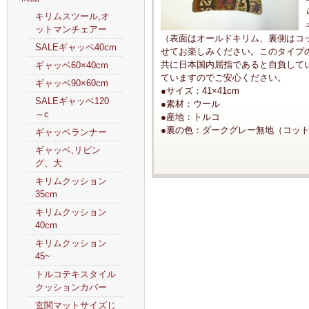
キリムスツール,オ
ットマンチェアー
（表面はオールドキリム、裏側はコ
SALEギャッベ40cm
せてお楽しみください。このタイプ
共に日本国内屈指であると自負して
ギャッベ60×40cm
ていますのでご安心ください。
ギャッベ90×60cm
●サイズ：41×41cm
SALEギャッベ120
●素材：ウール
～c
●産地：トルコ
●裏の色：ダークグレー無地（コッ
ギャッベランナー
ギャッベ,リビン
グ、大
キリムクッション
35cm
キリムクッション
40cm
キリムクッション
45~
トルコテキスタイル
クッションカバー
玄関マットサイズじ