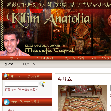
ホーム
SHOP案内
お支払・送料
ショッピング
guest
ログイン
キーワードから探す
キリム
商品カテゴリー複合検索>
カテゴリーから探す
商品