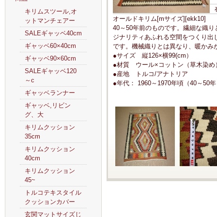
キリムスツール,オ
オールドキリム[mサイズ][ekk10]
ットマンチェアー
40～50年前のものです。繊細な織
SALEギャッベ40cm
ジナリティあふれる空間をつくり出
ギャッベ60×40cm
です。機械織りとは異なり、暖かみ
●サイズ 縦126×横99(cm）
ギャッベ90×60cm
●材質 ウール×コットン（草木染め
SALEギャッベ120
●産地 トルコ/アナトリア
～c
●年代： 1960～1970年頃（40～50
ギャッベランナー
ギャッベ,リビン
グ、大
キリムクッション
35cm
キリムクッション
40cm
キリムクッション
45~
トルコテキスタイル
クッションカバー
玄関マットサイズじ