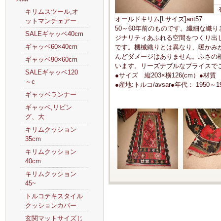
キリムスツール,オ
オールドキリム[Lサイズ]ant57
ットマンチェアー
50～60年前のものです。繊細な織
SALEギャッベ40cm
ジナリティあふれる空間をつくり出
ギャッベ60×40cm
です。機械織りとは異なり、暖かみ
んどダメージはありません。ふさの
ギャッベ90×60cm
います。リーズナブルなプライスで
SALEギャッベ120
●サイズ 縦203×横126(cm）●
～c
●産地:トルコ/avsar●年代： 1950～1
ギャッベランナー
ギャッベ,リビン
グ、大
キリムクッション
35cm
キリムクッション
40cm
キリムクッション
45~
トルコテキスタイル
クッションカバー
玄関マットサイズじ