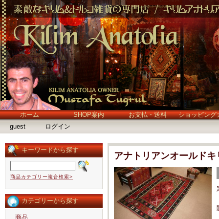
ホーム
SHOP案内
お支払・送料
ショッピング
guest
ログイン
キーワードから探す
アナトリアンオールドキリム
商品カテゴリー複合検索>
カテゴリーから探す
商品