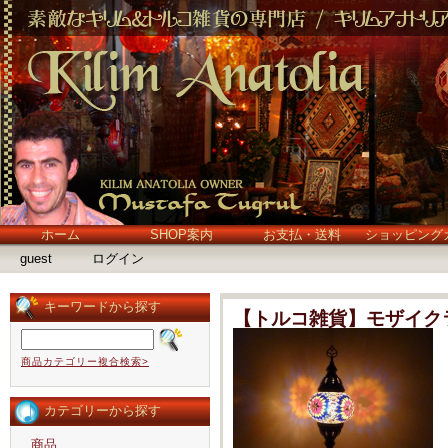
ホーム
SHOP案内
お支払・送料
ショッピング
guest
ログイン
キーワードから探す
【トルコ雑貨】モザイク
商品カテゴリー複合検索>
カテゴリーから探す
商品