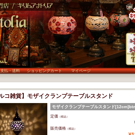
お支払・送料
ショッピングカート
マイページ
ルコ雑貨】モザイクランプテーブルスタンド
モザイクランプテーブルスタンド[12cm]bt
(btm13)
定価
（税込）
販売価格
（税込）
¥1