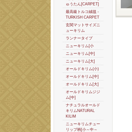
ゅうたん[CARPET]
最高級トルコ絨毯 -
TURKISH CARPET
玄関マットサイズニ
ューキリム
ランナータイプ
ニューキリム[小
ニューキリム[中]
ニューキリム[大]
オールドキリム(小)
オールドキリム[中]
オールドキリム[大]
オールドキリムジジ
ム[中]
ナチュラルオールド
キリムNATURAL
KILIM
ニューキリムチュー
リップ柄[小～中～