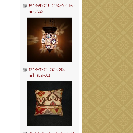
ﾓｻﾞｲｸﾗﾝﾌﾟﾃｰﾌﾞﾙｽﾀﾝﾄﾞ16c
m (tll32)
ﾓｻﾞｲｸﾗﾝﾌﾟ【直径20c
m】 (bal-01)