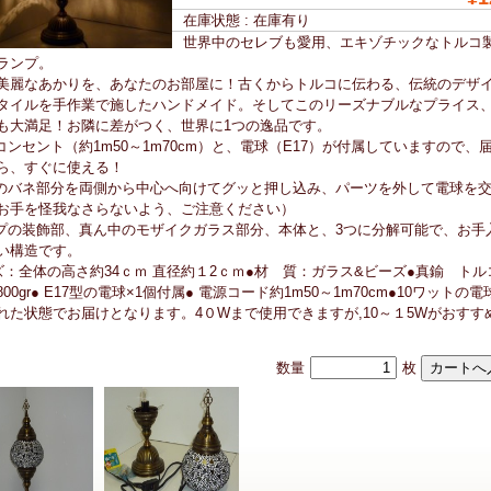
在庫状態 : 在庫有り
世界中のセレブも愛用、エキゾチックなトルコ
ランプ。
美麗なあかりを、あなたのお部屋に！古くからトルコに伝わる、伝統のデザ
タイルを手作業で施したハンドメイド。そしてこのリーズナブルなプライス
も大満足！お隣に差がつく、世界に1つの逸品です。
コンセント（約1m50～1m70cm）と、電球（E17）が付属していますので、
ら、すぐに使える！
のバネ部分を両側から中心へ向けてグッと押し込み、パーツを外して電球を
お手を怪我なさらないよう、ご注意ください）
プの装飾部、真ん中のモザイクガラス部分、本体と、3つに分解可能で、お手
い構造です。
ズ：全体の高さ約34ｃｍ 直径約１2ｃｍ●材 質：ガラス&ビーズ●真鍮 トル
00gr● E17型の電球×1個付属● 電源コード約1m50～1m70cm●10ワットの
れた状態でお届けとなります。4０Wまで使用できますが,10～１5Wがおすす
数量
枚