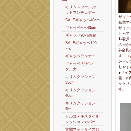
キリムスツール,オ
ットマンチェアー
ザイク
SALEギャッベ40cm
豪華で
ギャッベ60×40cm
ザイク
とって
ギャッベ90×60cm
1-
電源
SALEギャッベ120
の日か
～c
2-
金具
す。（
ギャッベランナー
3-
トッ
ギャッベ,リビン
しやす
グ、大
●サイ
キリムクッション
量 約8
35cm
ットさ
す。
キリムクッション
40cm
キリムクッション
45~
トルコテキスタイル
クッションカバー
玄関マットサイズじ