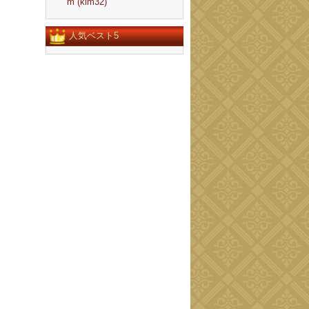
m (klm32)
人気ベスト5