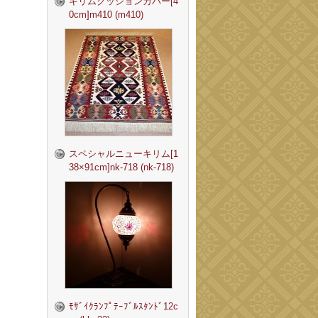
キリムクッションカバー[4
0cm]m410 (m410)
スペシャルニューキリム[1
38×91cm]nk-718 (nk-718)
ﾓｻﾞｲｸﾗﾝﾌﾟﾃｰﾌﾞﾙｽﾀﾝﾄﾞ12c