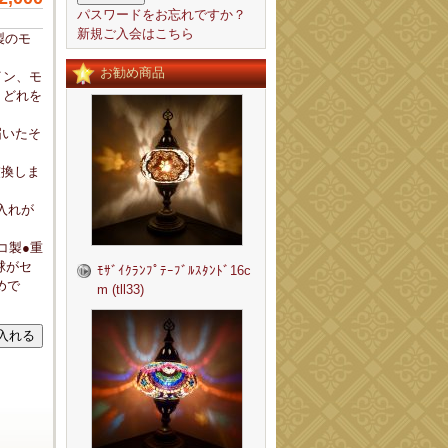
パスワードをお忘れですか？
新規ご入会はこちら
製のモ
お勧め商品
イン、モ
、どれを
届いたそ
交換しま
入れが
コ製●重
電球がセ
ﾓｻﾞｲｸﾗﾝﾌﾟﾃｰﾌﾞﾙｽﾀﾝﾄﾞ16c
めで
m (tll33)