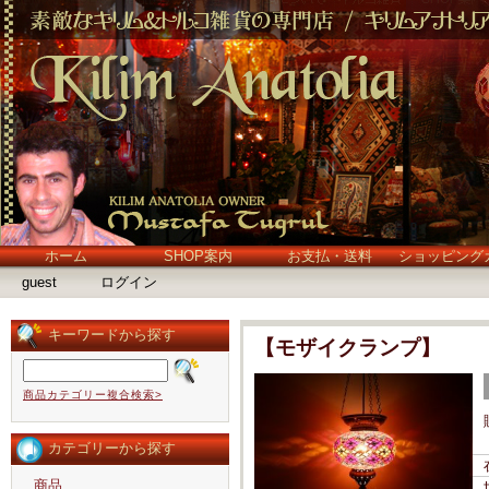
ホーム
SHOP案内
お支払・送料
ショッピング
guest
ログイン
キーワードから探す
【モザイクランプ】
商品カテゴリー複合検索>
カテゴリーから探す
商品