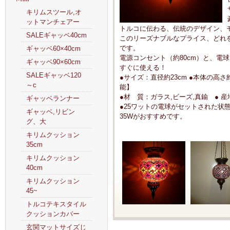
キリムスツール,オ
ットマンチェアー
トルコに伝わる、伝統のデザイン、
SALEギャッベ40cm
このリーズナブルなプライス、どれ
です。
ギャッベ60×40cm
電源コンセント（約80cm）と、電
ギャッベ90×60cm
すぐに使える！
SALEギャッベ120
●サイズ：直径約23cm ●本体の高さ
～c
能】
●材 質：ガラス,ビーズ,真鍮 ● 産地
ギャッベランナー
●25ワットの電球がセットされた状態
ギャッベ,リビン
35Wがおすすめです。
グ、大
キリムクッション
35cm
キリムクッション
40cm
キリムクッション
45~
トルコテキスタイル
クッションカバー
玄関マットサイズじ