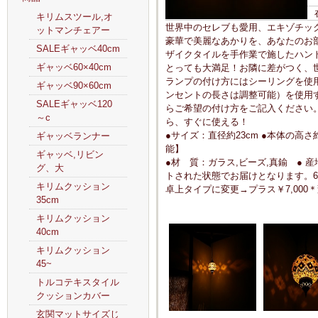
キリムスツール,オ
世界中のセレブも愛用、エキゾチッ
ットマンチェアー
豪華で美麗なあかりを、あなたのお
SALEギャッベ40cm
ザイクタイルを手作業で施したハン
ギャッベ60×40cm
とっても大満足！お隣に差がつく、
ランプの付け方にはシーリングを使
ギャッベ90×60cm
ンセントの長さは調整可能）を使用
SALEギャッベ120
らご希望の付け方をご記入ください。
～c
ら、すぐに使える！
●サイズ：直径約23cm ●本体の高さ
ギャッベランナー
能】
ギャッベ,リビン
●材 質：ガラス,ビーズ,真鍮 ● 産
グ、大
トされた状態でお届けとなります。60
キリムクッション
卓上タイプに変更→プラス￥7,00
35cm
キリムクッション
40cm
キリムクッション
45~
トルコテキスタイル
クッションカバー
玄関マットサイズじ