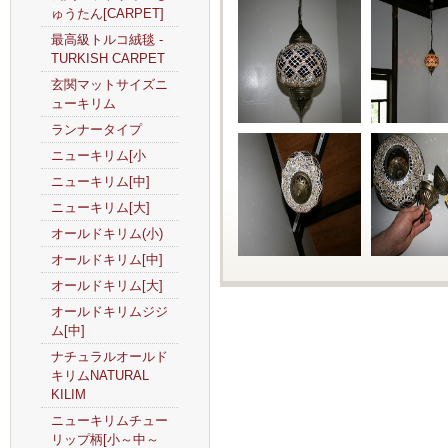
ゅうたん[CARPET]
最高級トルコ絨毯 -
TURKISH CARPET
玄関マットサイズニ
ューキリム
ランナータイプ
ニューキリム[小
ニューキリム[中]
ニューキリム[大]
オールドキリム(小)
オールドキリム[中]
オールドキリム[大]
オールドキリムジジ
ム[中]
ナチュラルオールド
キリムNATURAL
KILIM
ニューキリムチュー
リップ柄[小～中～