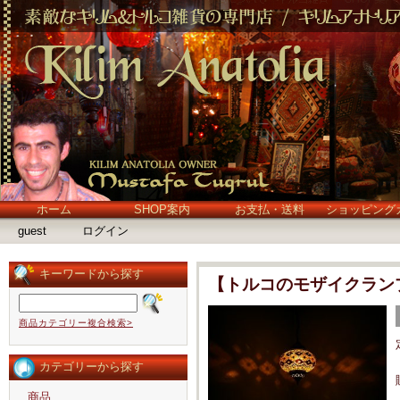
ホーム
SHOP案内
お支払・送料
ショッピング
guest
ログイン
キーワードから探す
【トルコのモザイクラン
商品カテゴリー複合検索>
カテゴリーから探す
商品