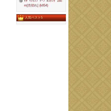
ﾓｻﾞｲｸﾗﾝﾌﾟﾃｰﾌﾞﾙｽﾀﾝﾄﾞ16c
m[売切れ] (kll54)
人気ベスト5