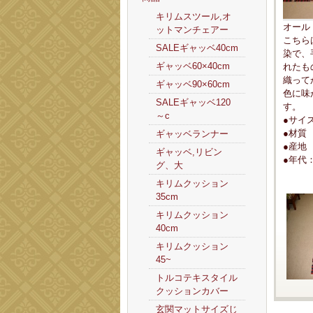
キリムスツール,オ
オール
ットマンチェアー
こちら
SALEギャッベ40cm
染で、
ギャッベ60×40cm
れたも
織って
ギャッベ90×60cm
色に味
SALEギャッベ120
す。
～c
●サイズ
●材質
ギャッベランナー
●産地
ギャッベ,リビン
●年代：
グ、大
キリムクッション
35cm
キリムクッション
40cm
キリムクッション
45~
トルコテキスタイル
クッションカバー
玄関マットサイズじ