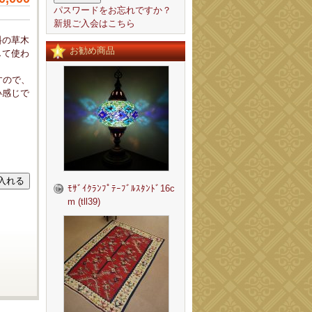
パスワードをお忘れですか？
新規ご入会はこちら
料の草木
お勧め商品
して使わ
すので、
い感じで
ﾓｻﾞｲｸﾗﾝﾌﾟﾃｰﾌﾞﾙｽﾀﾝﾄﾞ16c
m (tll39)