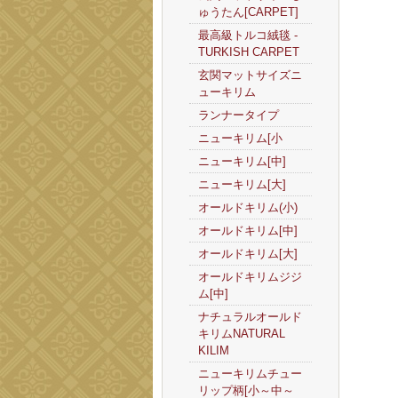
ゅうたん[CARPET]
最高級トルコ絨毯 -
TURKISH CARPET
玄関マットサイズニ
ューキリム
ランナータイプ
ニューキリム[小
ニューキリム[中]
ニューキリム[大]
オールドキリム(小)
オールドキリム[中]
オールドキリム[大]
オールドキリムジジ
ム[中]
ナチュラルオールド
キリムNATURAL
KILIM
ニューキリムチュー
リップ柄[小～中～