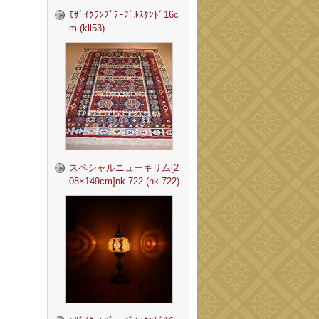
ﾓｻﾞｲｸﾗﾝﾌﾟﾃｰﾌﾞﾙｽﾀﾝﾄﾞ16c
m (kll53)
スペシャルニューキリム[2
08×149cm]nk-722 (nk-722)