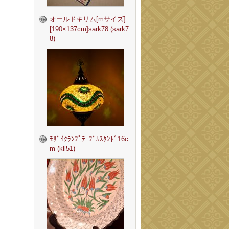
オールドキリム[mサイズ]
[190×137cm]sark78 (sark7
8)
ﾓｻﾞｲｸﾗﾝﾌﾟﾃｰﾌﾞﾙｽﾀﾝﾄﾞ16c
m (kll51)