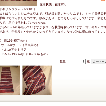
在庫状態 : 在庫有り
ドキリムジジム（ack181）
はすばらしいジジムチュワルで、収納袋を開いたキリムです。すべて天然染
手織りで作られたものです。厚みがあり、とてもしっかりしています。袋と
ので、床では使われていないため、
から5０～6０年経っていますがきれいな状態を保っています。古いキリムで
があり、手触りもやわらかくなってきています。サイズ的に壁に飾ってもい
 縦156×横74(cm）
 ウール×ウール（草木染め）
 トルコ/アナトリア
 1950～1960年頃（50～60年もの）
数量
枚