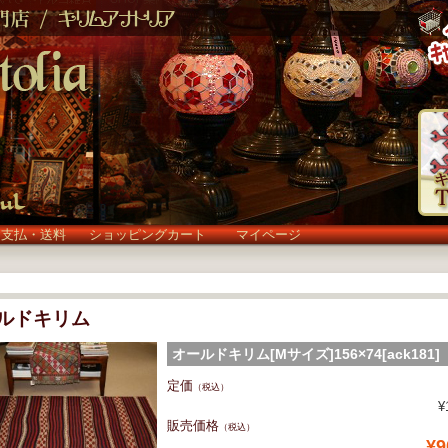
お支払・送料
ショッピングカート
マイページ
ルドキリム
オールドキリム[Mサイズ]156×74[ack181]
(ack181)
定価
（税込）
¥
販売価格
（税込）
¥9