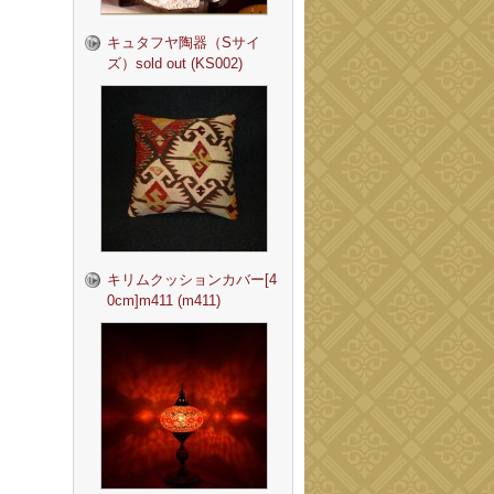
キュタフヤ陶器（Sサイ
ズ）sold out (KS002)
キリムクッションカバー[4
0cm]m411 (m411)