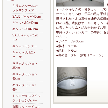
キリムスツール,オ
オールドキリムの一部をカットして
ットマンチェアー
オールドキリムは、子羊の毛を手紬
SALEギャッベ40cm
織りされたトルコ遊牧民発祥の伝統
ギャッベ60×40cm
けの作品。表側はオールドキリム、
に敷いたキリムと組み合わせてお楽
ギャッベ90×60cm
中綿（クッションカバーの中身）も併
SALEギャッベ120
ださい。
～c
●サイズ：35×35cm
●素材：ウール
ギャッベランナー
●産地：トルコ
ギャッベ,リビン
●裏の色：グレー無地（コットン）
グ、大
キリムクッション
35cm
キリムクッション
40cm
キリムクッション
45~
トルコテキスタイル
クッションカバー
玄関マットサイズじ