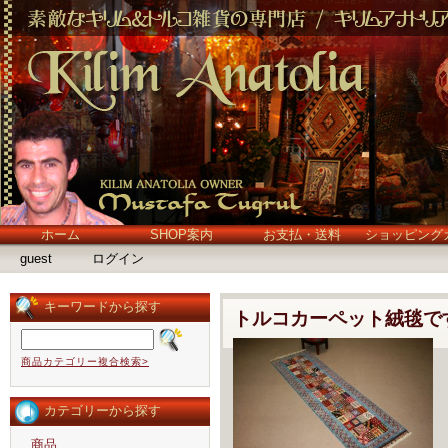
ホーム
SHOP案内
お支払・送料
ショッピング
guest
ログイン
キーワードから探す
トルコカーペット絨毯で
商品カテゴリー複合検索>
カテゴリーから探す
商品