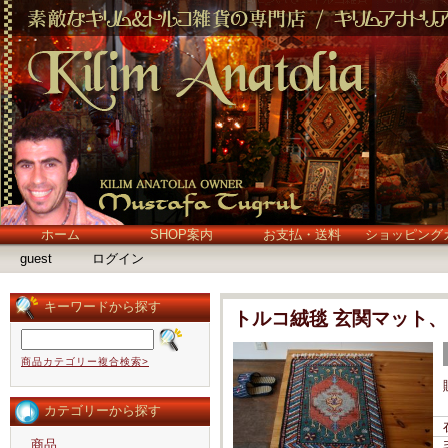
ホーム
SHOP案内
お支払・送料
ショッピング
guest
ログイン
キーワードから探す
トルコ絨毯 玄関マット
商品カテゴリー複合検索>
カテゴリーから探す
商品