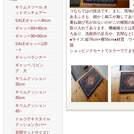
キリムスツール,オ
コならではの技法です。また、現地
ットマンチェアー
あるふさも 細かく細工が施してあ
SALEギャッベ40cm
重ね遊び毛が出ないのがこの種類の
取り入れてあります。機械織りとは
ギャッベ60×40cm
ろあり、洗面所の足元や、玄関など
ギャッベ90×60cm
●サイズ:縦76cm×横55cm●材質
SALEギャッベ120
毯
～c
ショッピングカートでエラーでてま
ギャッベランナー
ギャッベ,リビン
グ、大
キリムクッション
35cm
キリムクッション
40cm
キリムクッション
45~
トルコテキスタイル
クッションカバー
玄関マットサイズじ