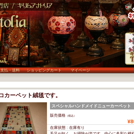
お支払・送料
ショッピングカート
マイページ
コカーペット絨毯です。
スペシャルハンドメイドニューカーペット
[144×86cm]zar22310 (zar22310)
販売価格
（税込）
¥8
在庫状態 : 在庫有り
毛足が短く、お掃除が楽です。中心に多彩な模