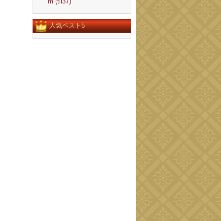
m (tll37)
人気ベスト5