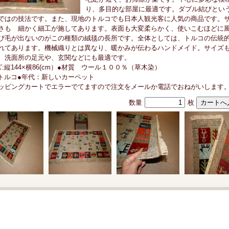
り、多目的な部屋に最適です。ダブル結びとい
ではの技法です。また、現地のトルコでも日本人観光客に人気の商品です。
さも 細かく細工が施してあります。表面も大変柔らかく、使いこむほどに
び毛が出ないのがこの種類の絨毯の長所です。全体としては、トルコの伝統
れてあります。機械織りとは異なり、暖かみが伝わるハンドメイド。サイズ
、洗面所の足元や、玄関などにも最適です。
ズ:縦144×横86(cm）●材質 ウール１００％（草木染）
:トルコ●年代：新しいカーペット
ピングカートでエラーでてますので注文をメールか電話でおねがいします
数量
枚