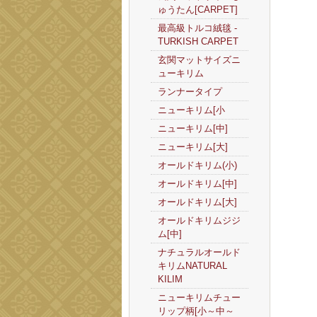
ゅうたん[CARPET]
最高級トルコ絨毯 -
TURKISH CARPET
玄関マットサイズニ
ューキリム
ランナータイプ
ニューキリム[小
ニューキリム[中]
ニューキリム[大]
オールドキリム(小)
オールドキリム[中]
オールドキリム[大]
オールドキリムジジ
ム[中]
ナチュラルオールド
キリムNATURAL
KILIM
ニューキリムチュー
リップ柄[小～中～