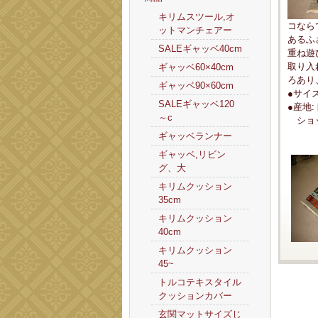
キリムスツール,オ
コなら
ットマンチェアー
あるふ
SALEギャッベ40cm
重ね遊
取り入
ギャッベ60×40cm
ろあり
ギャッベ90×60cm
●サイ
SALEギャッベ120
●産地
～c
ショッ
ギャッベランナー
ギャッベ,リビン
グ、大
キリムクッション
35cm
キリムクッション
40cm
キリムクッション
45~
トルコテキスタイル
クッションカバー
玄関マットサイズじ