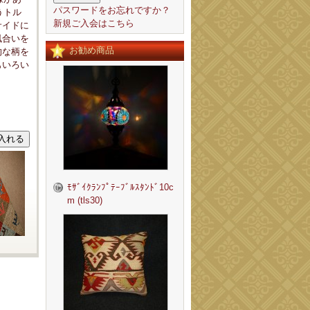
パスワードをお忘れですか？
うトル
新規ご入会はこちら
サイドに
風合いを
お勧め商品
的な柄を
もいろい
。
ﾓｻﾞｲｸﾗﾝﾌﾟﾃｰﾌﾞﾙｽﾀﾝﾄﾞ10c
m (tls30)