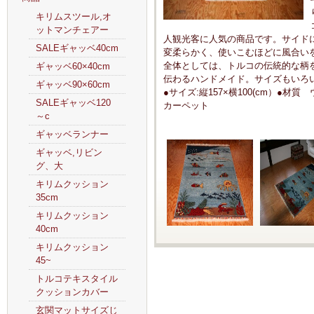
キリムスツール,オ
ットマンチェアー
人観光客に人気の商品です。サイド
SALEギャッベ40cm
変柔らかく、使いこむほどに風合い
全体としては、トルコの伝統的な柄
ギャッベ60×40cm
伝わるハンドメイド。サイズもいろ
ギャッベ90×60cm
●サイズ:縦157×横100(cm）●
SALEギャッベ120
カーペット
～c
ギャッベランナー
ギャッベ,リビン
グ、大
キリムクッション
35cm
キリムクッション
40cm
キリムクッション
45~
トルコテキスタイル
クッションカバー
玄関マットサイズじ