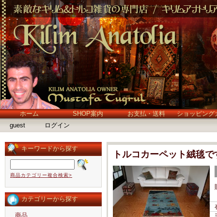
ホーム
SHOP案内
お支払・送料
ショッピング
guest
ログイン
キーワードから探す
トルコカーペット絨毯で
商品カテゴリー複合検索>
カテゴリーから探す
商品