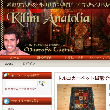
ホーム
SHOP案内
お支払・送料
ショッピング
guest
ログイン
キーワードから探す
トルコカーペット絨毯で
商品カテゴリー複合検索>
カテゴリーから探す
商品