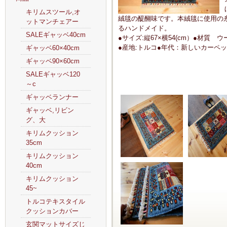
キリムスツール,オ
絨毯の醍醐味です。本絨毯に使用の
ットマンチェアー
るハンドメイド。
SALEギャッベ40cm
●サイズ:縦67×横54(cm）●材質
●産地:トルコ●年代：新しいカーペ
ギャッベ60×40cm
ギャッベ90×60cm
SALEギャッベ120
～c
ギャッベランナー
ギャッベ,リビン
グ、大
キリムクッション
35cm
キリムクッション
40cm
キリムクッション
45~
トルコテキスタイル
クッションカバー
玄関マットサイズじ