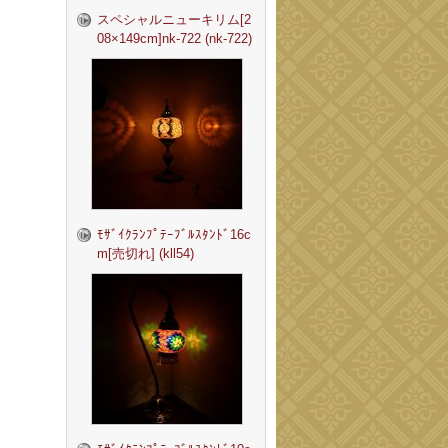
スペシャルニューキリム[2
08×149cm]nk-722 (nk-722)
ﾓｻﾞｲｸﾗﾝﾌﾟﾃｰﾌﾞﾙｽﾀﾝﾄﾞ16c
m[売切れ] (kll54)