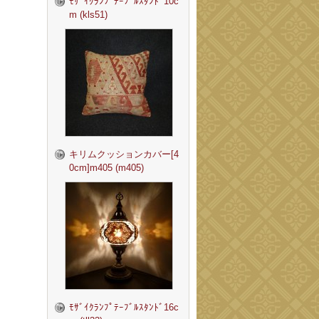
ﾓｻﾞｲｸﾗﾝﾌﾟﾃｰﾌﾞﾙｽﾀﾝﾄﾞ10c
m (kls51)
キリムクッションカバー[4
0cm]m405 (m405)
ﾓｻﾞｲｸﾗﾝﾌﾟﾃｰﾌﾞﾙｽﾀﾝﾄﾞ16c