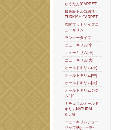
ゅうたん[CARPET]
最高級トルコ絨毯 -
TURKISH CARPET
玄関マットサイズニ
ューキリム
ランナータイプ
ニューキリム[小
ニューキリム[中]
ニューキリム[大]
オールドキリム(小)
オールドキリム[中]
オールドキリム[大]
オールドキリムジジ
ム[中]
ナチュラルオールド
キリムNATURAL
KILIM
ニューキリムチュー
リップ柄[小～中～