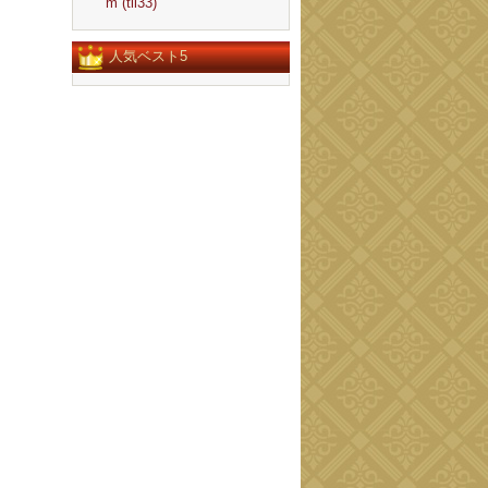
m (tll33)
人気ベスト5