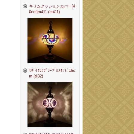
キリムクッションカバー[4
0cm]m411 (m411)
ﾓｻﾞｲｸﾗﾝﾌﾟﾃｰﾌﾞﾙｽﾀﾝﾄﾞ16c
m (tll32)