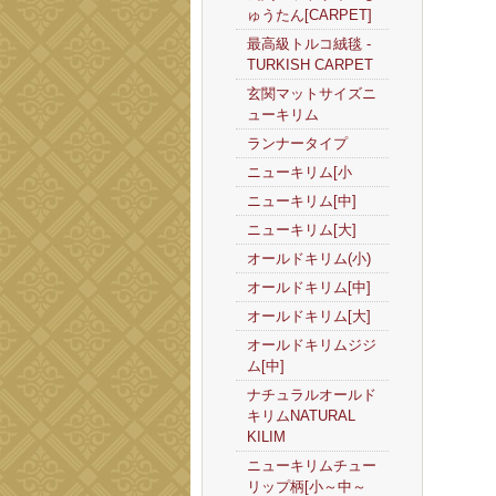
ゅうたん[CARPET]
最高級トルコ絨毯 -
TURKISH CARPET
玄関マットサイズニ
ューキリム
ランナータイプ
ニューキリム[小
ニューキリム[中]
ニューキリム[大]
オールドキリム(小)
オールドキリム[中]
オールドキリム[大]
オールドキリムジジ
ム[中]
ナチュラルオールド
キリムNATURAL
KILIM
ニューキリムチュー
リップ柄[小～中～