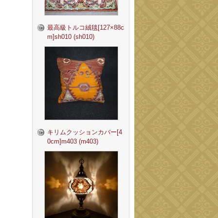
最高級トルコ絨毯[127×88c
m]sh010 (sh010)
キリムクッションカバー[4
0cm]m403 (m403)