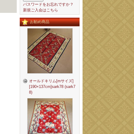
パスワードをお忘れですか？
新規ご入会はこちら
お勧め商品
オールドキリム[mサイズ]
[190×137cm]sark78 (sark7
8)