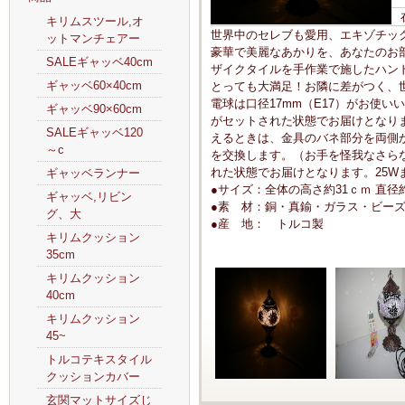
キリムスツール,オ
世界中のセレブも愛用、エキゾチッ
ットマンチェアー
豪華で美麗なあかりを、あなたのお
SALEギャッベ40cm
ザイクタイルを手作業で施したハン
ギャッベ60×40cm
とっても大満足！お隣に差がつく、
電球は口径17mm（E17）がお使い
ギャッベ90×60cm
がセットされた状態でお届けとなり
SALEギャッベ120
えるときは、金具のバネ部分を両側
～c
を交換します。（お手を怪我なさら
れた状態でお届けとなります。25W
ギャッベランナー
●サイズ：全体の高さ約31ｃｍ 直径
ギャッベ,リビン
●素 材：銅・真鍮・ガラス・ビー
グ、大
●産 地： トルコ製
キリムクッション
35cm
キリムクッション
40cm
キリムクッション
45~
トルコテキスタイル
クッションカバー
玄関マットサイズじ