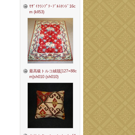
ﾓｻﾞｲｸﾗﾝﾌﾟﾃｰﾌﾞﾙｽﾀﾝﾄﾞ16c
m (kll53)
最高級トルコ絨毯[127×88c
m]sh010 (sh010)