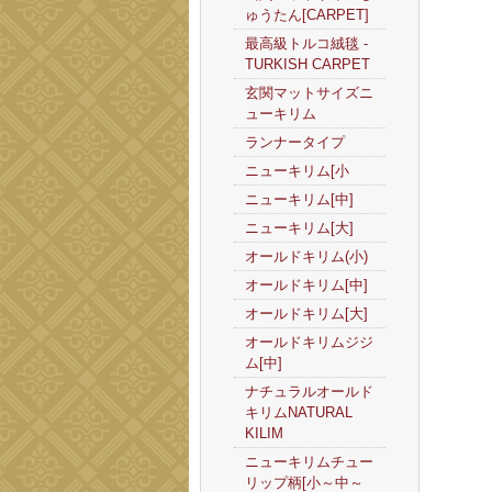
ゅうたん[CARPET]
最高級トルコ絨毯 -
TURKISH CARPET
玄関マットサイズニ
ューキリム
ランナータイプ
ニューキリム[小
ニューキリム[中]
ニューキリム[大]
オールドキリム(小)
オールドキリム[中]
オールドキリム[大]
オールドキリムジジ
ム[中]
ナチュラルオールド
キリムNATURAL
KILIM
ニューキリムチュー
リップ柄[小～中～