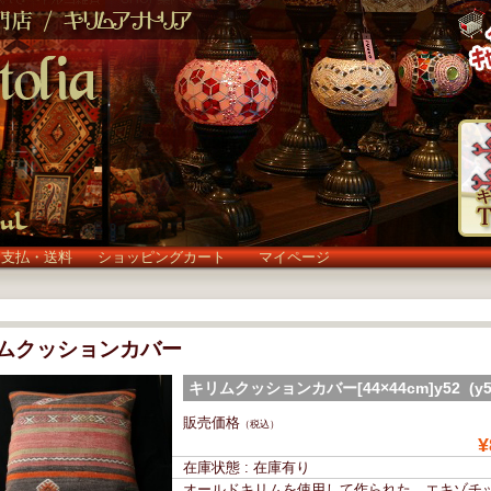
お支払・送料
ショッピングカート
マイページ
ムクッションカバー
キリムクッションカバー[44×44cm]y52 (y5
販売価格
（税込）
¥
在庫状態 : 在庫有り
オールドキリムを使用して作られた、エキゾチ