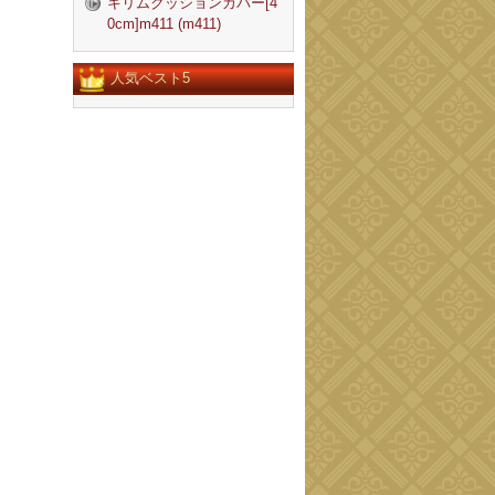
キリムクッションカバー[4
0cm]m411 (m411)
人気ベスト5