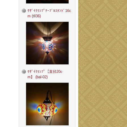
ﾓｻﾞｲｸﾗﾝﾌﾟﾃｰﾌﾞﾙｽﾀﾝﾄﾞ16c
m (tll36)
ﾓｻﾞｲｸﾗﾝﾌﾟ【直径20c
m】 (bal-02)