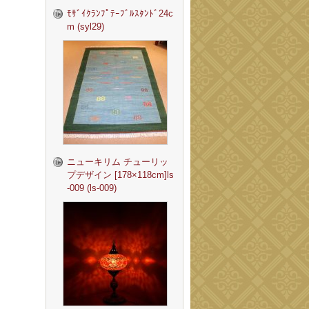
ﾓｻﾞｲｸﾗﾝﾌﾟﾃｰﾌﾞﾙｽﾀﾝﾄﾞ24c
m (syl29)
ニューキリム チューリッ
プデザイン [178×118cm]ls
-009 (ls-009)