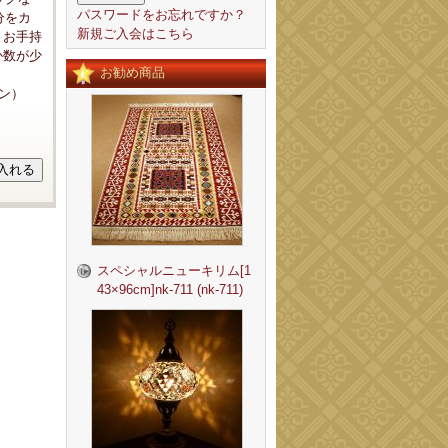
パスワードをお忘れですか？
分をカ
新規ご入会はこちら
）お手持
か数が少
お勧め商品
トン）
スペシャルニューキリム[1
43×96cm]nk-711 (nk-711)