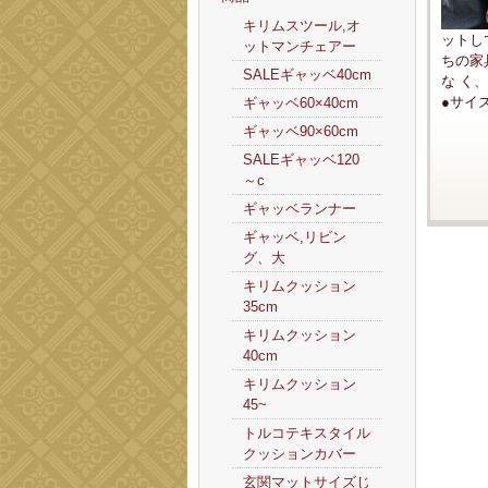
キリムスツール,オ
ットし
ットマンチェアー
ちの家
SALEギャッベ40cm
な く
●サイ
ギャッベ60×40cm
ギャッベ90×60cm
SALEギャッベ120
～c
ギャッベランナー
ギャッベ,リビン
グ、大
キリムクッション
35cm
キリムクッション
40cm
キリムクッション
45~
トルコテキスタイル
クッションカバー
玄関マットサイズじ