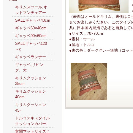
キリムスツール,オ
ットマンチェアー
（表面はオールドキリム、裏側はコ
SALEギャッベ40cm
せてお楽しみください。このタイプ
共に日本国内屈指であると自負して
ギャッベ60×40cm
●サイズ：70×70cm
ギャッベ90×60cm
●素材：ウール
SALEギャッベ120
●産地：トルコ
～c
●裏の色：ダークグレー無地（コッ
ギャッベランナー
ギャッベ,リビン
グ、大
キリムクッション
35cm
キリムクッション
40cm
キリムクッション
45~
トルコテキスタイル
クッションカバー
玄関マットサイズじ