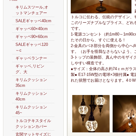
キリムスツール,オ
ットマンチェアー
トルコに伝わる、伝統のデザイン、
SALEギャッベ40cm
このリーズナブルなプライス、どれ
です。
ギャッベ60×40cm
1-電源コンセント（約1m80～1m9
ギャッベ90×60cm
たその日から、すぐに使える！
SALEギャッベ120
2-金具のバネ部分を両側から中心へ
～c
す。（お手を怪我なさらないよう、
3-トップの装飾部、真ん中のモザイ
ギャッベランナー
しやすい構造です。
ギャッベ,リビン
●サイズ：全体の高さ約74ｃｍガラス
グ、大
製● E17-15W型の電球×3個付属●
キリムクッション
れた状態でお届けとなります。4０W
35cm
キリムクッション
40cm
キリムクッション
45~
トルコテキスタイル
クッションカバー
玄関マットサイズじ