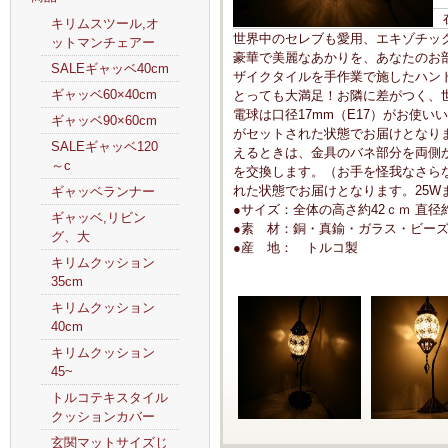
キリムスツール,オ
世界中のセレブも愛用、エキゾチッ
ットマンチェアー
豪華で美麗なあかりを、あなたのお
SALEギャッベ40cm
ザイクタイルを手作業で施したハン
ギャッベ60×40cm
とっても大満足！お隣に差がつく、
電球は口径17mm（E17）がお使い
ギャッベ90×60cm
がセットされた状態でお届けとなり
SALEギャッベ120
えるときは、金具のバネ部分を両側
～c
を交換します。（お手を怪我なさら
れた状態でお届けとなります。25W
ギャッベランナー
●サイズ：全体の高さ約42ｃｍ 直径
ギャッベ,リビン
●素 材：銅・真鍮・ガラス・ビー
グ、大
●産 地： トルコ製
キリムクッション
35cm
キリムクッション
40cm
キリムクッション
45~
トルコテキスタイル
クッションカバー
玄関マットサイズじ