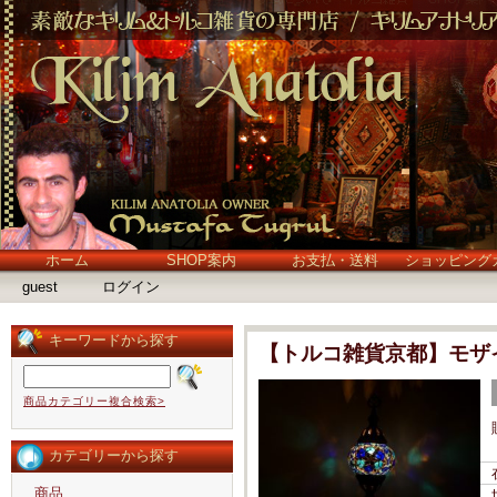
ホーム
SHOP案内
お支払・送料
ショッピング
guest
ログイン
キーワードから探す
【トルコ雑貨京都】モザ
商品カテゴリー複合検索>
カテゴリーから探す
商品