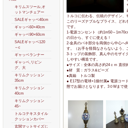
キリムスツール,オ
ットマンチェアー
トルコに伝わる、伝統のデザイン、
SALEギャッベ40cm
このリーズナブルなプライス、どれ
です。
ギャッベ60×40cm
1-電源コンセント（約1m50～1m
ギャッベ90×60cm
の日から、すぐに使える！
SALEギャッベ120
2-金具のバネ部分を両側から中心へ
～c
す。（お手を怪我なさらないよう、
3-トップの装飾部、真ん中のモザイ
ギャッベランナー
しやすい構造です。
ギャッベ,リビン
●サイズ：全体の高さ約24ｃｍ 直径
グ、大
●材 質：ガラス&ビーズ
キリムクッション
●真鍮 トルコ製
35cm
● E17型の電球×1個付属● 電源コー
態でお届けとなります。3０Wまで使
キリムクッション
40cm
キリムクッション
45~
トルコテキスタイル
クッションカバー
玄関マットサイズじ