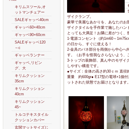
キリムスツール,オ
ットマンチェアー
ザイクランプ。
SALEギャッベ40cm
豪華で美麗なあかりを、あなたのお
ギャッベ60×40cm
ザイクタイルを手作業で施したハン
とっても大満足！お隣に差がつく、
ギャッベ90×60cm
1-電源コンセント（約1m60～1m
SALEギャッベ120
の日から、すぐに使える！
～c
2-金具のバネ部分を両側から中心へ
す。（お手を怪我なさらないよう、
ギャッベランナー
3-トップの装飾部、真ん中のモザイ
ギャッベ,リビン
しやすい構造です。
グ、大
●サイズ：全体の高さ約30ｃｍ 直径
キリムクッション
重量 約600gr● E17型の電球×1個
35cm
ットされた状態でお届けとなります。
キリムクッション
40cm
キリムクッション
45~
トルコテキスタイル
クッションカバー
玄関マットサイズじ