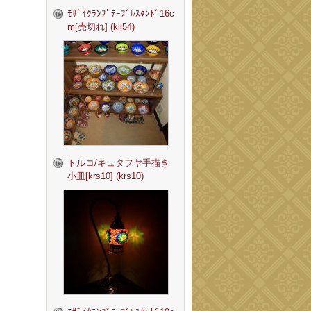
ﾓｻﾞｲｸﾗﾝﾌﾟﾃｰﾌﾞﾙｽﾀﾝﾄﾞ16c
m[売切れ] (kll54)
トルコ/キュタフヤ手描き
小皿[krs10] (krs10)