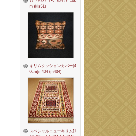
ﾓｻﾞｲｸﾗﾝﾌﾟﾃｰﾌﾞﾙｽﾀﾝﾄﾞ10c
m (kls51)
キリムクッションカバー[4
0cm]m404 (m404)
スペシャルニューキリム[1