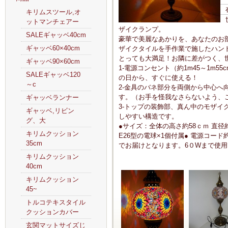
キリムスツール,オ
ットマンチェアー
ザイクランプ。
SALEギャッベ40cm
豪華で美麗なあかりを、あなたのお
ギャッベ60×40cm
ザイクタイルを手作業で施したハン
とっても大満足！お隣に差がつく、
ギャッベ90×60cm
1-電源コンセント（約1m45～1m
SALEギャッベ120
の日から、すぐに使える！
～c
2-金具のバネ部分を両側から中心へ
す。（お手を怪我なさらないよう、
ギャッベランナー
3-トップの装飾部、真ん中のモザイ
ギャッベ,リビン
しやすい構造です。
グ、大
●サイズ：全体の高さ約58ｃｍ 直径
キリムクッション
E26型の電球×1個付属● 電源コード
35cm
でお届けとなります。6０Wまで使用で
キリムクッション
40cm
キリムクッション
45~
トルコテキスタイル
クッションカバー
玄関マットサイズじ