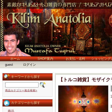
ホーム
SHOP案内
お支払・送料
ショッピング
guest
ログイン
キーワードから探す
【トルコ雑貨】モザイク
商品カテゴリー複合検索>
カテゴリーから探す
商品