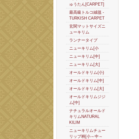
ゅうたん[CARPET]
最高級トルコ絨毯 -
TURKISH CARPET
玄関マットサイズニ
ューキリム
ランナータイプ
ニューキリム[小
ニューキリム[中]
ニューキリム[大]
オールドキリム(小)
オールドキリム[中]
オールドキリム[大]
オールドキリムジジ
ム[中]
ナチュラルオールド
キリムNATURAL
KILIM
ニューキリムチュー
リップ柄[小～中～