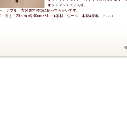
オットマンチェアです。
ー、テブル、玄関先で腰掛に使っても良いです。
ズ：高さ：29ｃｍ 幅 40cm×31cm●素材 ウール、木製●産地 トルコ