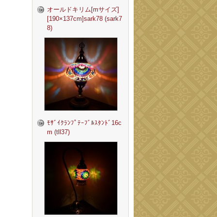
オールドキリム[mサイズ]
[190×137cm]sark78 (sark7
8)
ﾓｻﾞｲｸﾗﾝﾌﾟﾃｰﾌﾞﾙｽﾀﾝﾄﾞ16c
m (tll37)