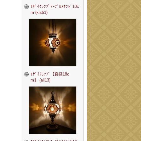
ﾓｻﾞｲｸﾗﾝﾌﾟﾃｰﾌﾞﾙｽﾀﾝﾄﾞ10c
m (kls51)
ﾓｻﾞｲｸﾗﾝﾌﾟ【直径18c
m】 (all13)