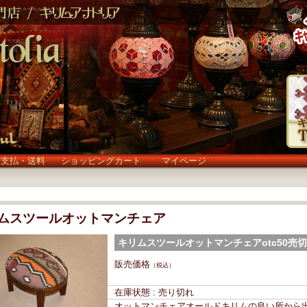
お支払・送料
ショッピングカート
マイページ
ムスツールオットマンチェア
キリムスツールオットマンチェアotc50売
(otc50)
販売価格
（税込）
在庫状態 : 売り切れ
オットマンチェアオールドキリムの良い所から