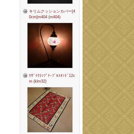
キリムクッションカバー[4
0cm]m404 (m404)
ﾓｻﾞｲｸﾗﾝﾌﾟﾃｰﾌﾞﾙｽﾀﾝﾄﾞ12c
m (klm32)