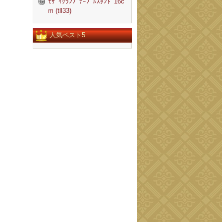
ﾓｻﾞｲｸﾗﾝﾌﾟﾃｰﾌﾞﾙｽﾀﾝﾄﾞ16c
m (tll33)
人気ベスト5