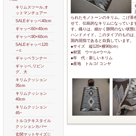
キリムスツール,オ
ットマンチェアー
られたモノトーンのキリム。こげ茶
SALEギャッベ40cm
せて、伝統的なキリムになっていま
ギャッベ60×40cm
す。織りは、細かく隙間のない状態
ハンドメイド。このタイプのものは
ギャッベ90×60cm
国内屈指であると自負しています。
SALEギャッベ120
●サイズ 縦120×横90(cm）
～c
●材質 ウール×ウール
●年 代：新しいキリム
ギャッベランナー
●産地 トルコ/ コンヤ
ギャッベ,リビン
グ、大
キリムクッション
35cm
キリムクッション
40cm
キリムクッション
45~
トルコテキスタイル
クッションカバー
玄関マットサイズじ