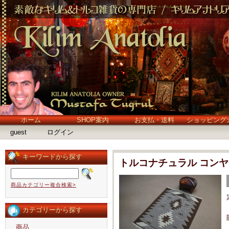
ホーム
SHOP案内
お支払・送料
ショッピング
guest
ログイン
キーワードから探す
トルコナチュラル コン
商品カテゴリー複合検索>
カテゴリーから探す
商品