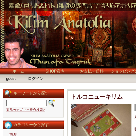
ホーム
SHOP案内
お支払・送料
ショッピング
guest
ログイン
キーワードから探す
トルコニューキリム
商品カテゴリー複合検索>
カテゴリーから探す
商品