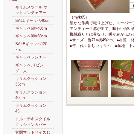
キリムスツール,オ
ットマンチェアー
（myk05）
SALEギャッベ40cm
細かな作業で織り上げた、スーパー
ギャッベ60×40cm
アンティーク感が出て、味わい深い
機械織りとは異なり、暖かみが伝わ
ギャッベ90×60cm
●サイズ 縦71×横49(cm）●材質
SALEギャッベ120
●年 代：新しいキリム ●産地 ト
～c
ギャッベランナー
ギャッベ,リビン
グ、大
キリムクッション
35cm
キリムクッション
40cm
キリムクッション
45~
トルコテキスタイル
クッションカバー
玄関マットサイズじ