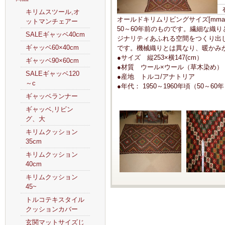
キリムスツール,オ
オールドキリムリビングサイズ[mma3
ットマンチェアー
50～60年前のものです。繊細な織
SALEギャッベ40cm
ジナリティあふれる空間をつくり出
ギャッベ60×40cm
です。機械織りとは異なり、暖かみ
●サイズ 縦253×横147(cm）
ギャッベ90×60cm
●材質 ウール×ウール（草木染め）
SALEギャッベ120
●産地 トルコ/アナトリア
～c
●年代： 1950～1960年頃（50～60
ギャッベランナー
ギャッベ,リビン
グ、大
キリムクッション
35cm
キリムクッション
40cm
キリムクッション
45~
トルコテキスタイル
クッションカバー
玄関マットサイズじ