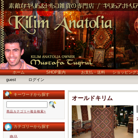
ホーム
SHOP案内
お支払・送料
ショッピング
guest
ログイン
キーワードから探す
オールドキリム
商品カテゴリー複合検索>
カテゴリーから探す
商品