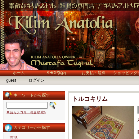
ホーム
SHOP案内
お支払・送料
ショッピング
guest
ログイン
キーワードから探す
トルコキリム
商品カテゴリー複合検索>
カテゴリーから探す
商品