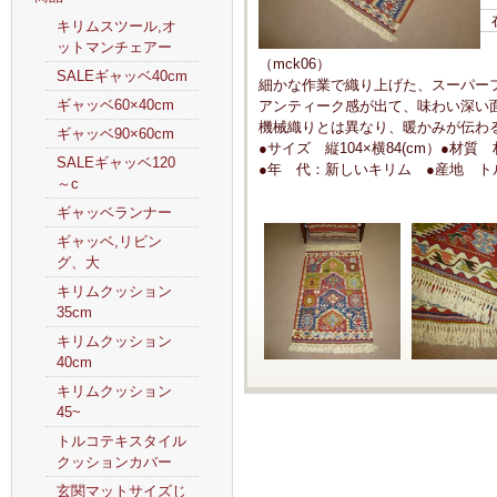
キリムスツール,オ
ットマンチェアー
（mck06）
SALEギャッベ40cm
細かな作業で織り上げた、スーパー
ギャッベ60×40cm
アンティーク感が出て、味わい深い
機械織りとは異なり、暖かみが伝わ
ギャッベ90×60cm
●サイズ 縦104×横84(cm）●材
SALEギャッベ120
●年 代：新しいキリム ●産地 ト
～c
ギャッベランナー
ギャッベ,リビン
グ、大
キリムクッション
35cm
キリムクッション
40cm
キリムクッション
45~
トルコテキスタイル
クッションカバー
玄関マットサイズじ