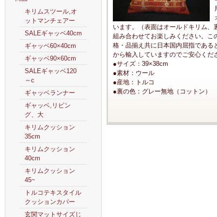
キリムスツール,オ
ットマンチェアー
います。（表面はオールドキリム、
SALEギャッベ40cm
組み合わせてお楽しみください。こ
格・品揃え共に日本国内屈指である
ギャッベ60×40cm
から輸入していますのでご安心くだ
ギャッベ90×60cm
●サイズ：39×38cm
SALEギャッベ120
●素材：ウール
～c
●産地：トルコ
●裏の色：グレー無地（コットン）
ギャッベランナー
ギャッベ,リビン
グ、大
キリムクッション
35cm
キリムクッション
40cm
キリムクッション
45~
トルコテキスタイル
クッションカバー
玄関マットサイズじ