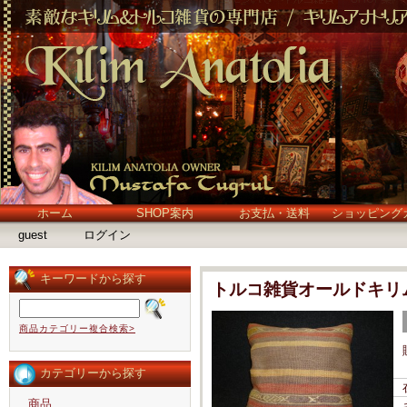
ホーム
SHOP案内
お支払・送料
ショッピング
guest
ログイン
キーワードから探す
トルコ雑貨オールドキリ
商品カテゴリー複合検索>
カテゴリーから探す
商品