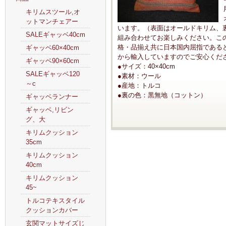
キリムスツール,オ
ットマンチェアー
います。（表面はオールドキリム、
SALEギャッベ40cm
組み合わせてお楽しみください。こ
格・品揃え共に日本国内屈指である
ギャッベ60×40cm
から輸入していますのでご安心くだ
ギャッベ90×60cm
●サイズ：40×40cm
SALEギャッベ120
●素材：ウール
～c
●産地：トルコ
●裏の色：黒無地（コットン）
ギャッベランナー
ギャッベ,リビン
グ、大
キリムクッション
35cm
キリムクッション
40cm
キリムクッション
45~
トルコテキスタイル
クッションカバー
玄関マットサイズじ