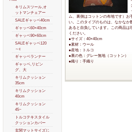
キリムスツール,オ
ットマンチェアー
ム、裏側はコットンの布地です）お
SALEギャッベ40cm
い。このタイプのものは、なかなか
あると自負しています。この商品は
ギャッベ60×40cm
ください。
ギャッベ90×60cm
●サイズ：40×40cm
SALEギャッベ120
●素材：ウール
～c
●産地：トルコ
●裏の色：グレー無地（コットン）
ギャッベランナー
●織り：手織り
ギャッベ,リビン
グ、大
キリムクッション
35cm
キリムクッション
40cm
キリムクッション
45~
トルコテキスタイル
クッションカバー
玄関マットサイズじ