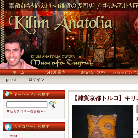
ホーム
SHOP案内
お支払・送料
ショッピング
guest
ログイン
キーワードから探す
【雑貨京都トルコ】キリム
商品カテゴリー複合検索>
カテゴリーから探す
商品