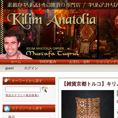
ホーム
SHOP案内
お支払・送料
ショッピング
guest
ログイン
キーワードから探す
【雑貨京都トルコ】キリム
商品カテゴリー複合検索>
カテゴリーから探す
商品