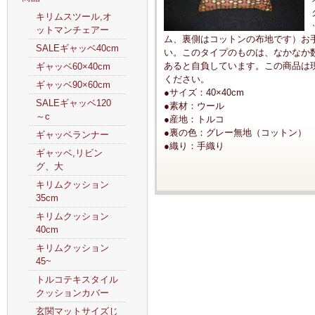
キリムスツール,オ
ットマンチェアー
ム、裏側はコットンの布地です）お
SALEギャッベ40cm
い。このタイプのものは、なかなか
あると自負しています。この商品は
ギャッベ60×40cm
ください。
ギャッベ90×60cm
●サイズ：40×40cm
SALEギャッベ120
●素材：ウール
～c
●産地：トルコ
●裏の色：グレー無地（コットン）
ギャッベランナー
●織り：手織り
ギャッベ,リビン
グ、大
キリムクッション
35cm
キリムクッション
40cm
キリムクッション
45~
トルコテキスタイル
クッションカバー
玄関マットサイズじ