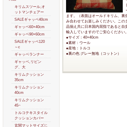
キリムスツール,オ
ットマンチェアー
ます。（表面はオールドキリム、裏
SALEギャッベ40cm
み合わせてお楽しみください。この
品揃え共に日本国内屈指であると自
ギャッベ60×40cm
輸入していますのでご安心ください
ギャッベ90×60cm
●サイズ：40×40cm
SALEギャッベ120
●素材：ウール
～c
●産地：トルコ
●裏の色:グレー無地（コットン）
ギャッベランナー
ギャッベ,リビン
グ、大
キリムクッション
35cm
キリムクッション
40cm
キリムクッション
45~
トルコテキスタイル
クッションカバー
玄関マットサイズじ