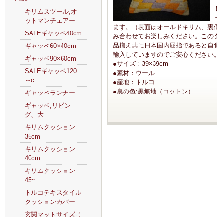
キリムスツール,オ
ットマンチェアー
ます。（表面はオールドキリム、裏
SALEギャッベ40cm
み合わせてお楽しみください。この
品揃え共に日本国内屈指であると自
ギャッベ60×40cm
輸入していますのでご安心ください
ギャッベ90×60cm
●サイズ：39×39cm
SALEギャッベ120
●素材：ウール
～c
●産地：トルコ
●裏の色:黒無地（コットン）
ギャッベランナー
ギャッベ,リビン
グ、大
キリムクッション
35cm
キリムクッション
40cm
キリムクッション
45~
トルコテキスタイル
クッションカバー
玄関マットサイズじ