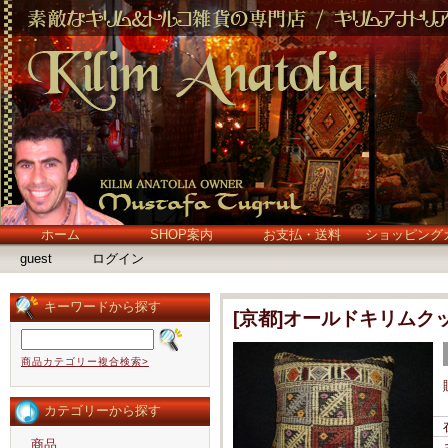
ホーム
SHOP案内
お支払・送料
ショッピング
guest
ログイン
キーワードから探す
[京都]オールドキリムク
商品カテゴリー複合検索>
カテゴリーから探す
商品