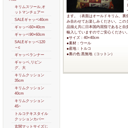
キリムスツール,オ
ットマンチェアー
ます。（表面はオールドキリム、裏
SALEギャッベ40cm
み合わせてお楽しみください。この
品揃え共に日本国内屈指であると自
ギャッベ60×40cm
輸入していますのでご安心ください
ギャッベ90×60cm
●サイズ：40×40cm
SALEギャッベ120
●素材：ウール
～c
●産地：トルコ
●裏の色:黒無地（コットン）
ギャッベランナー
ギャッベ,リビン
グ、大
キリムクッション
35cm
キリムクッション
40cm
キリムクッション
45~
トルコテキスタイル
クッションカバー
玄関マットサイズじ