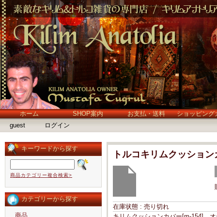
ホーム
SHOP案内
お支払・送料
ショッピング
guest
ログイン
キーワードから探す
トルコキリムクッション
商品カテゴリー複合検索>
カテゴリーから探す
在庫状態 : 売り切れ
商品
キリムクッションカバー[m-154]