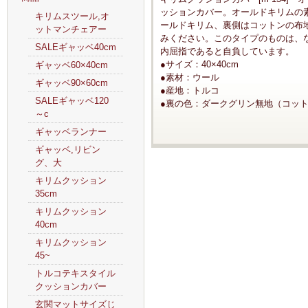
ッションカバー。オールドキリムの
キリムスツール,オ
ールドキリム、裏側はコットンの布
ットマンチェアー
みください。このタイプのものは、
SALEギャッベ40cm
内屈指であると自負しています。
●サイズ：40×40cm
ギャッベ60×40cm
●素材：ウール
ギャッベ90×60cm
●産地：トルコ
SALEギャッベ120
●裏の色：ダークグリン無地（コッ
～c
ギャッベランナー
ギャッベ,リビン
グ、大
キリムクッション
35cm
キリムクッション
40cm
キリムクッション
45~
トルコテキスタイル
クッションカバー
玄関マットサイズじ