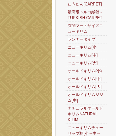
ゅうたん[CARPET]
最高級トルコ絨毯 -
TURKISH CARPET
玄関マットサイズニ
ューキリム
ランナータイプ
ニューキリム[小
ニューキリム[中]
ニューキリム[大]
オールドキリム(小)
オールドキリム[中]
オールドキリム[大]
オールドキリムジジ
ム[中]
ナチュラルオールド
キリムNATURAL
KILIM
ニューキリムチュー
リップ柄[小～中～