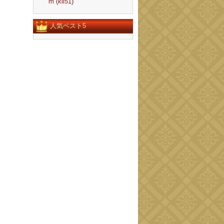
m (kll51)
人気ベスト5