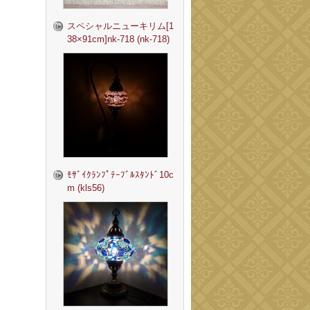
スペシャルニューキリム[1
38×91cm]nk-718 (nk-718)
ﾓｻﾞｲｸﾗﾝﾌﾟﾃｰﾌﾞﾙｽﾀﾝﾄﾞ10c
m (kls56)