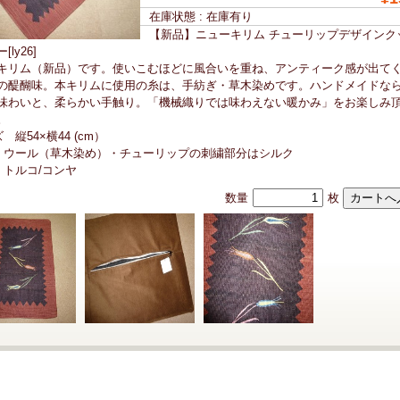
在庫状態 : 在庫有り
【新品】ニューキリム チューリップデザインク
ly26]
キリム（新品）です。使いこむほどに風合いを重ね、アンティーク感が出て
の醍醐味。本キリムに使用の糸は、手紡ぎ・草木染めです。ハンドメイドな
味わいと、柔らかい手触り。「機械織りでは味わえない暖かみ」をお楽しみ
。
 縦54×横44 (cm）
 ウール（草木染め）・チューリップの刺繍部分はシルク
 トルコ/コンヤ
数量
枚