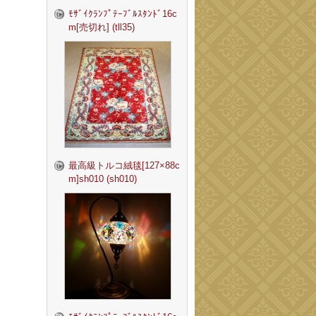
ﾓｻﾞｲｸﾗﾝﾌﾟﾃｰﾌﾞﾙｽﾀﾝﾄﾞ16c
m[売切れ] (tll35)
最高級トルコ絨毯[127×88c
m]sh010 (sh010)