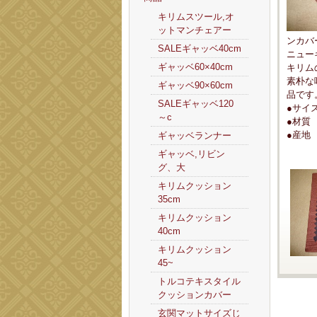
キリムスツール,オ
ットマンチェアー
ンカバー[
SALEギャッベ40cm
ニュー
ギャッベ60×40cm
キリム
素朴な
ギャッベ90×60cm
品です
SALEギャッベ120
●サイズ
～c
●材質
●産地
ギャッベランナー
ギャッベ,リビン
グ、大
キリムクッション
35cm
キリムクッション
40cm
キリムクッション
45~
トルコテキスタイル
クッションカバー
玄関マットサイズじ