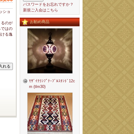
パスワードをお忘れですか？
新規ご入会はこちら
ッショ
お勧め商品
くるのが
らではの
頂ける逸
ﾓｻﾞｲｸﾗﾝﾌﾟﾃｰﾌﾞﾙｽﾀﾝﾄﾞ12c
m (tlm30)