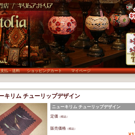
お支払・送料
ショッピングカート
マイページ
ーキリム チューリップデザイン
ニューキリム チューリップデザイン
[54×44cm]ly26 (ly26)
定価
（税込）
販売価格
（税込）
¥1