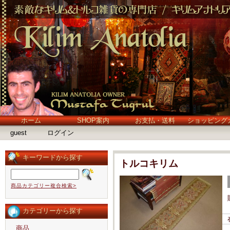
ホーム
SHOP案内
お支払・送料
ショッピング
guest
ログイン
キーワードから探す
トルコキリム
商品カテゴリー複合検索>
カテゴリーから探す
商品