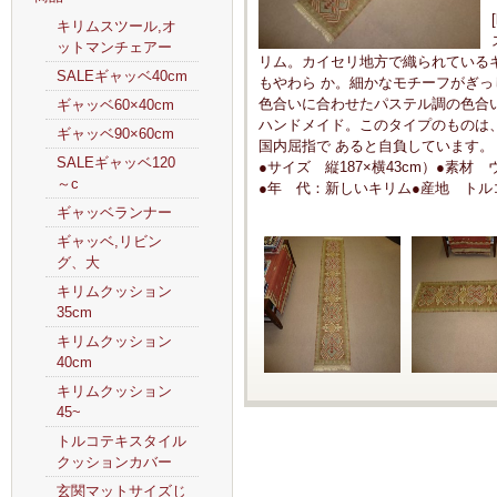
キリムスツール,オ
ットマンチェアー
リム。カイセリ地方で織られている
SALEギャッベ40cm
もやわら か。細かなモチーフがぎ
色合いに合わせたパステル調の色合
ギャッベ60×40cm
ハンドメイド。このタイプのものは
ギャッベ90×60cm
国内屈指で あると自負しています。
SALEギャッベ120
●サイズ 縦187×横43cm）●素材
～c
●年 代：新しいキリム●産地 トル
ギャッベランナー
ギャッベ,リビン
グ、大
キリムクッション
35cm
キリムクッション
40cm
キリムクッション
45~
トルコテキスタイル
クッションカバー
玄関マットサイズじ