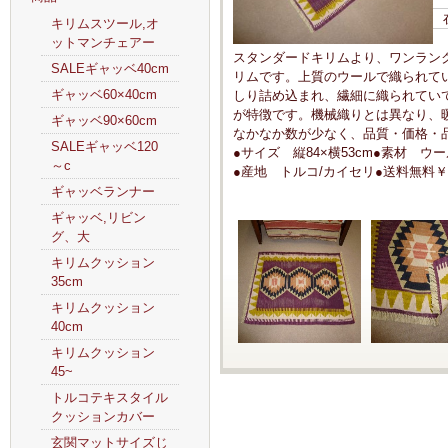
キリムスツール,オ
ットマンチェアー
スタンダードキリムより、ワンラン
SALEギャッベ40cm
リムです。上質のウールで織られて
ギャッベ60×40cm
しり詰め込まれ、繊細に織られてい
が特徴です。機械織りとは異なり、
ギャッベ90×60cm
なかなか数が少なく、品質・価格・
SALEギャッベ120
●サイズ 縦84×横53cm●素材 
～c
●産地 トルコ/カイセリ●送料無料￥
ギャッベランナー
ギャッベ,リビン
グ、大
キリムクッション
35cm
キリムクッション
40cm
キリムクッション
45~
トルコテキスタイル
クッションカバー
玄関マットサイズじ