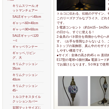
キリムスツール,オ
ットマンチェアー
トルコに伝わる、伝統のデザイン、
SALEギャッベ40cm
このリーズナブルなプライス、どれ
です。
ギャッベ60×40cm
1-電源コンセント（約1m15～1m
ギャッベ90×60cm
の日から、すぐに使える！
SALEギャッベ120
2-金具のバネ部分を両側から中心へ
～c
す。（お手を怪我なさらないよう、
3-トップの装飾部、真ん中のモザイ
ギャッベランナー
しやすい構造です。
ギャッベ,リビン
●サイズ：全体の高さ約45ｃｍ 直径
グ、大
E17型の電球×1個付属● 電源コード
キリムクッション
でお届けとなります。5０Wまで使用で
35cm
キリムクッション
40cm
キリムクッション
45~
トルコテキスタイル
クッションカバー
玄関マットサイズじ